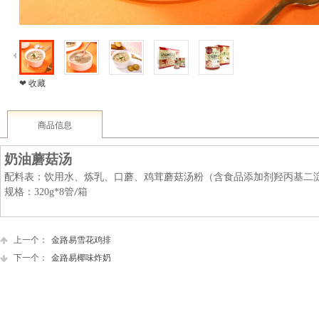
❤ 收藏
商品信息
奶油蘑菇汤
配料表：饮用水、炼乳、口蘑、鸡茸蘑菇汤粉（含食品添加剂
羟丙基二
规格：
320g*8
管
箱
/
上一个：
金路易雪花鸡排
下一个：
金路易椰味炸奶