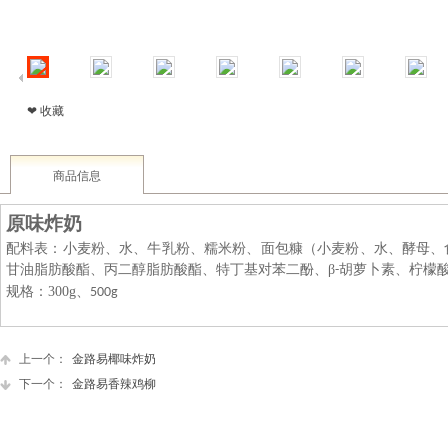
❤ 收藏
商品信息
原味炸奶
配料表：小麦粉、水、牛乳粉、糯米粉、面包糠（小麦粉、水、酵母、
甘油脂肪酸酯、丙二醇脂肪酸酯、特丁基对苯二酚、
β
胡萝卜素、柠檬
-
规格：
300g
、
500g
上一个：
金路易椰味炸奶
下一个：
金路易香辣鸡柳